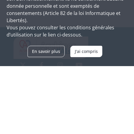
donnée personnelle et sont exemptés de
consentements (Article 82 de la loi Informatique et
Libertés).
Vous pouvez consulter les conditions générales
d’utilisation sur le lien ci-dessous.
En savoir plus
J'ai compris
Archives d'Alsace - Site de Colmar
Bâtiment M / Cité administrative
3, rue Fleischhauer
F-68026 COLMAR
(+33) 3 89 21 97 00
Nous contacter