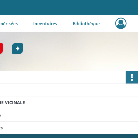
mérisées
Inventaires
Bibliothèque
E VICINALE
S
ts