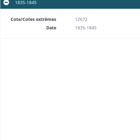
1835-1845
Cote/Cotes extrêmes
1Z672
Date
1835-1845