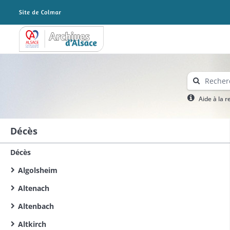
Archives Alsace - Colmar
Aide à la 
Décès
Décès
Algolsheim
Altenach
Altenbach
Altkirch