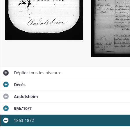
Déplier
tous les niveaux
Décès
Andolsheim
5Mi/10/7
1863-1872