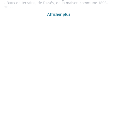
- Baux de terrains, de fossés, de la maison commune 1805-
1858
- Bois: vente de la forét communale dite Bürenholtz pour
Afficher plus
acquitter les dettes de la construction de l'église: cf. église
1804-1828
- Rentes foncières 1838
- Abornement 1831