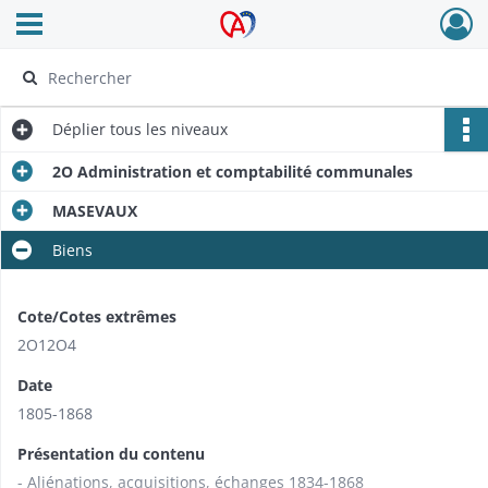
Ouvrir le menu déroulant
Archives Alsace - Colmar
Déplier
tous les niveaux
2O Administration et comptabilité communales
MASEVAUX
Biens
Cote/Cotes extrêmes
2O12O4
Date
1805-1868
Présentation du contenu
- Aliénations, acquisitions, échanges 1834-1868