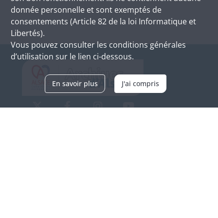
donnée personnelle et sont exemptés de
consentements (Article 82 de la loi Informatique et
Libertés).
Vous pouvez consulter les conditions générales
d’utilisation sur le lien ci-dessous.
En savoir plus
J'ai compris
Archives d'Alsace - Site de Colmar
Bâtiment M / Cité administrative
3, rue Fleischhauer
F-68026 COLMAR
(+33) 3 89 21 97 00
Nous contacter