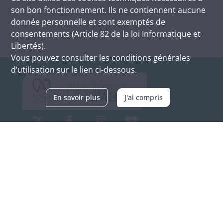
son bon fonctionnement. Ils ne contiennent aucune
donnée personnelle et sont exemptés de
consentements (Article 82 de la loi Informatique et
Libertés).
Vous pouvez consulter les conditions générales
d’utilisation sur le lien ci-dessous.
En savoir plus
J'ai compris
Archives d'Alsace - Site de Colmar
Bâtiment M / Cité administrative
3, rue Fleischhauer
F-68026 COLMAR
(+33) 3 89 21 97 00