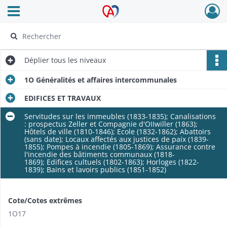
Ouvrir le menu déroulant
Archives Alsace - Colmar
Déplier
tous les niveaux
1O Généralités et affaires intercommunales
EDIFICES ET TRAVAUX
Servitudes sur les immeubles (1833-1835); Canalisations
: prospectus Zeller et Compagnie d'OIIwiller (1863);
Hôtels de ville (1810-1846); Ecole (1832-1862); Abattoirs
(sans date); Locaux affectés aux justices de paix (1839-
1855); Pompes à incendie (1805-1869); Assurance contre
l'incendie des bâtiments communaux (1818-
1869); Edifices cultuels (1802-1863); Horloges (1822-
1839); Bains et lavoirs publics (1851-1852)
Cote/Cotes extrêmes
1O17