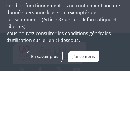
son bon fonctionnement. Ils ne contiennent aucune
donnée personnelle et sont exemptés de
consentements (Article 82 de la loi Informatique et
Libertés).
Vous pouvez consulter les conditions générales
d’utilisation sur le lien ci-dessous.
En savoir plus
J'ai compris
Archives d'Alsace - Site de Colmar
Bâtiment M / Cité administrative
3, rue Fleischhauer
F-68026 COLMAR
(+33) 3 89 21 97 00