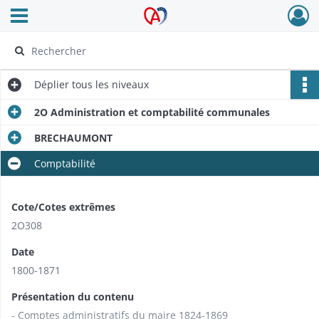
Ouvrir le menu déroulant
Archives Alsace - Colmar
Déplier
tous les niveaux
2O Administration et comptabilité communales
BRECHAUMONT
Comptabilité
Cote/Cotes extrêmes
2O308
Date
1800-1871
Présentation du contenu
- Comptes administratifs du maire 1824-1869