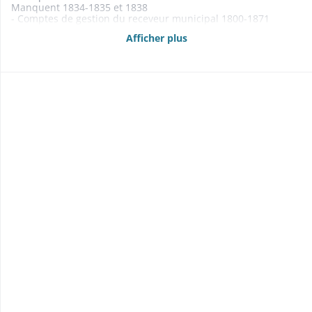
Manquent 1834-1835 et 1838
- Comptes de gestion du receveur municipal 1800-1871
Manquent 1815-1824
Afficher plus
- Budgets 1861-1869