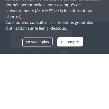
donnée personnelle et sont exemptés de
consentements (Article 82 de la loi Informatique et
Libertés).
Vous pouvez consulter les conditions générales
d’utilisation sur le lien ci-dessous.
En savoir plus
J'ai compris
Archives d'Alsace - Site de Colmar
Bâtiment M / Cité administrative
3, rue Fleischhauer
F-68026 COLMAR
(+33) 3 89 21 97 00
Nous contacter