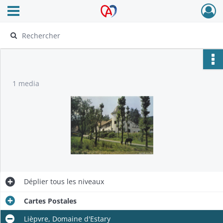
Ouvrir le menu déroulant
Archives Alsace - Colmar
1 media
Déplier
tous les niveaux
Cartes Postales
Lièpvre, Domaine d'Estary