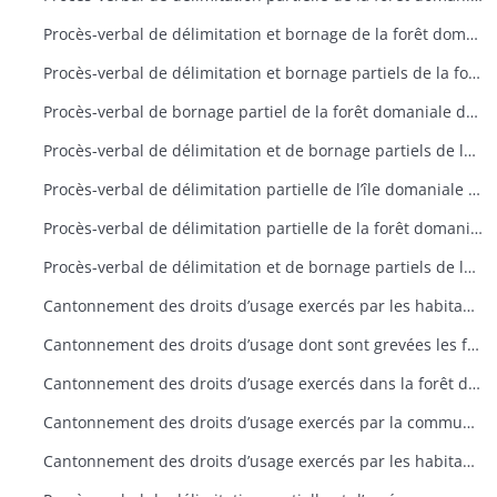
Procès-verbal de délimitation et bornage de la forêt domaniale de Wilsbach
Procès-verbal de délimitation et bornage partiels de la forêt domaniale de Riquewihr
Procès-verbal de bornage partiel de la forêt domaniale de la Glasshütte
Procès-verbal de délimitation et de bornage partiels de la forêt domaniale du Herrenberg
Procès-verbal de délimitation partielle de l’île domaniale de Schliengeneinerau
Procès-verbal de délimitation partielle de la forêt domaniale du Kastenwald
Procès-verbal de délimitation et de bornage partiels de la forêt domaniale de Lucelle
Cantonnement des droits d’usage exercés par les habitants de Murbach dans la forêt domaniale de Murbach
Cantonnement des droits d’usage dont sont grevées les forêts domaniales situées sur les bans de Lautenbach et Linthal
Cantonnement des droits d’usage exercés dans la forêt domaniale de Lautenbach
Cantonnement des droits d’usage exercés par la commune et la scierie de Linthal dans la forêt domaniale de Linthal prévôtale
Cantonnement des droits d’usage exercés par les habitants d’Appenwihr et Wolfgantzen dans la forêt domaniale du Kastenwald