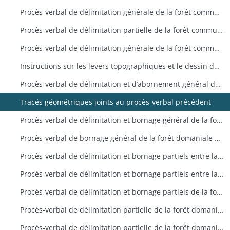
Procès-verbal de délimitation générale de la forêt communale deRimbach-près-Masevaux
Procès-verbal de délimitation partielle de la forêt communale deRimbach-près-Guebwiller
Procès-verbal de délimitation générale de la forêt communaled’Aspach
Instructions sur les levers topographiques et le dessin des plans
Procès-verbal de délimitation et d’abornement général de la forêtdomaniale de Linthal prévôtale
Tracés géométriques joints au procès-verbal précédent
Procès-verbal de délimitation et bornage général de la forêtdomaniale de Murbach
Procès-verbal de bornage général de la forêt domaniale deLinthal prévôtale
Procès-verbal de délimitation et bornage partiels entre la forêt domaniale de Linthal reculée et la métairie de l’Oberlauchen appartenant par indivis aux communes de Lautenbach et Linthal
Procès-verbal de délimitation et bornage partiels entre la forêt domaniale de Murbach et la forêt communale de Murbach
Procès-verbal de délimitation et bornage partiels de la forêt domaniale de Murbach
Procès-verbal de délimitation partielle de la forêt domaniale de Lautenbach-Zell
Procès-verbal de délimitation partielle de la forêt domaniale de Lautenbach