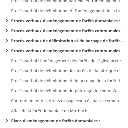
Procès-verbal de délimitation partielle et d’aménagement de la forêt domaniale de Riquewihr
Procès-verbal de délimitation et d’aménagement de la forêt domaniale de Ribeauvillé
Procès-verbaux d’aménagement de forêts domaniales :
Procès-verbaux d’aménagement de forêts communales (par commune)
Procès-verbaux de délimitation et de bornage de forêts communales
Procès-verbaux d’aménagement de forêts communales
Procès-verbal d’aménagement des forêts de l’église protestante d’Andolsheim
Procès-verbal de délimitation des forêts de la fabrique de l’église de Soppe-le-Haut
Procès-verbal de délimitation et de bornage de la forêt domaniale de Niederlarg
Procès-verbal de délimitation du pâturage du comte Waldner de Freundstein avec les forêts communales de Berrwiller, Goldbach, Soultz et Willer-sur-Thur
Cantonnement des droits d’usage exercés par la commune de Fortschwihr dans des forêts privées sur le ban de cette commune
Atlas de la forêt domaniale de Murbach
Plans d’aménagement de forêts domaniales :