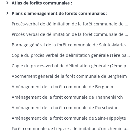
Atlas de forêts communales :
Plans d’aménagement de forêts communales :
Procès-verbal de délimitation de la forêt communale de SainteCroix-aux-Mines
Procès-verbal de délimitation de la forêt communale de SainteCroix-aux-Mines
Bornage général de la forêt communale de Sainte-Marie-aux-Mines
Copie du procès-verbal de délimitation générale (1ère partie) de la forêt communale de Bergheim
Copie du procès-verbal de délimitation générale (2ème partie) de la forêt communale de Bergheim
Abornement général de la forêt communale de Bergheim
Aménagement de la forêt communale de Bergheim
Aménagement de la forêt communale de Thannenkirch
Aménagement de la forêt communale de Rorschwihr
Aménagement de la forêt communale de Saint-Hippolyte
Forêt communale de Lièpvre : délimitation d’un chemin à travers la propriété de Philippe Brouland