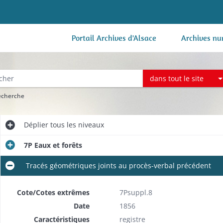
Portail Archives d'Alsace
Archives nu
dans tout le site
recherche
Déplier
tous les niveaux
7P Eaux et forêts
Tracés géométriques joints au procès-verbal précédent
Cote/Cotes extrêmes
7Psuppl.8
Date
1856
Caractéristiques
​registre