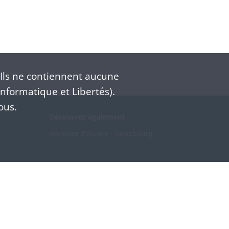
Ils ne contiennent aucune
nformatique et Libertés).
ous.
Découvrez également
Archives d'Alsace - Strasbourg