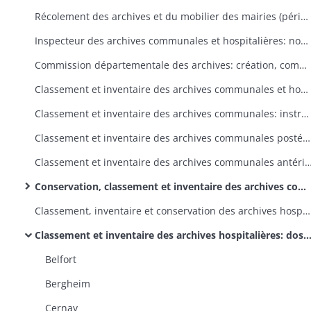
Récolement des archives et du mobilier des mairies (périodiquement et à l'occasion des changements de maire)
Inspecteur des archives communales et hospitalières: nomination, tournées, correspondance avec les maires suite à ses rapports
Commission départementale des archives: création, composition, convocation des membres, délibérations
Classement et inventaire des archives communales et hospitalières: instructions ministérielles et préfectorales, correspondance
Classement et inventaire des archives communales: instructions préfectorales, correspondance avec les sous-préfets et les maires
Classement et inventaire des archives communales postérieures à 1789: instructions préfectorales, correspondance avec les sous-préfets et les maires
Classement et inventaire des archives communales antérieures à 1790: instructions ministérielles et préfectorales,correspondance a
Conservation, classement et inventaire des archives communales antérieures à 1790: dossiers dans l'ordre alphabétique des communes
Classement, inventaire et conservation des archives hospitalières: instructions ministérielles et préfectorales, correspondance
Classement et inventaire des archives hospitalières: dossiers dans l'ordre alphabétique des communes
Belfort
Bergheim
Cernay