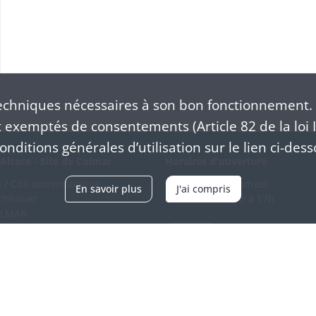
chniques nécessaires à son bon fonctionnement. 
exemptés de consentements (Article 82 de la loi I
nditions générales d’utilisation sur le lien ci-dess
Alsace - Site de Colmar
Horaires d'ouverture
/ Cité administrative
Du mardi au vendredi
En savoir plus
J'ai compris
schhauer
en continu de 9h à 17h
OLMAR
89 21 97 00
Venir
ntacter