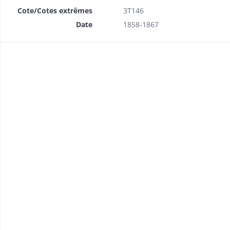
Cote/Cotes extrêmes
3T146
Date
1858-1867
vec le ministre et les maires