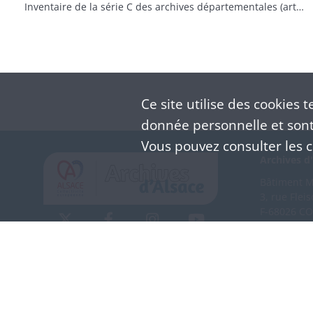
Inventaire de la série C des archives départementales (articles 1501à 1600)
Ce site utilise des
cookies
te
donnée personnelle et sont 
Vous pouvez consulter les co
Archives d'
Bâtiment M 
3, rue Flei
F-68026 C
(+33) 3 
Nous co