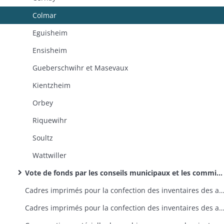
Colmar
Eguisheim
Ensisheim
Gueberschwihr et Masevaux
Kientzheim
Orbey
Riquewihr
Soultz
Wattwiller
Vote de fonds par les conseils municipaux et les commissions administratives des hospices pour couvrir les frais de classement et de rédaction des inventaires (dossiers dans l'ordre alphabétique des communes)
Cadres imprimés pour la confection des inventaires des archives communales: offres des imprimeurs, commandes, recouvrement du prix auprè
Cadres imprimés pour la confection des inventaires des archives communales: approvisionnement de