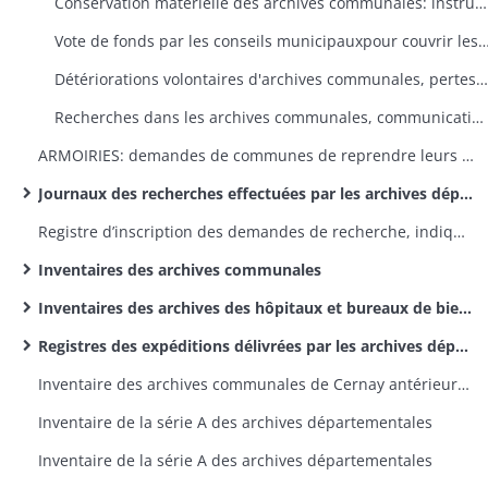
Conservation matérielle des archives communales: instructions ministérielles et préfectorales
Vote de fonds par les conseils municipauxpour couvrir les frais de reliured'archives (dossiers dans l'ordre a
Détériorations volontaires d'archives communales, pertes et détournements de pièces, rétentions d'archives par d'anciens maires
Recherches dans les archives communales, communications au-dehors de pièces conservées dans les archives communales
ARMOIRIES: demandes de communes de reprendre leurs anciennes armoiries, renseignements sur les armoiries des communes (dossiers dans l'ordre alphabétique des communes)
Journaux des recherches effectuées par les archives départementales
Registre d’inscription des demandes de recherche, indiquant le résultat de la recherche
Inventaires des archives communales
Inventaires des archives des hôpitaux et bureaux de bienfaisance
Registres des expéditions délivrées par les archives départementales
Inventaire des archives communales de Cernay antérieures à 1790
Inventaire de la série A des archives départementales
Inventaire de la série A des archives départementales