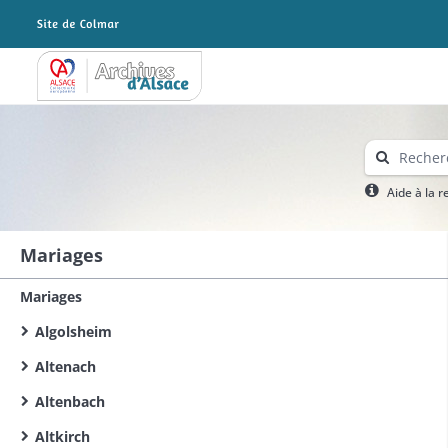
Archives Alsace - Colmar
Aide à la 
Mariages
Mariages
Algolsheim
Altenach
Altenbach
Altkirch