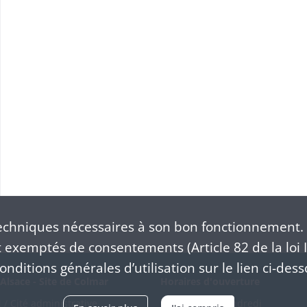
S
chniques nécessaires à son bon fonctionnement. 
exemptés de consentements (Article 82 de la loi I
nditions générales d’utilisation sur le lien ci-dess
Alsace - Site de Colmar
Horaires d'ouverture
/ Cité administrative
Du mardi au vendredi