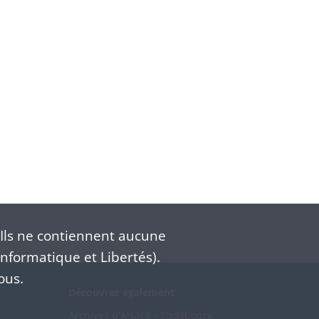
Ils ne contiennent aucune
nformatique et Libertés).
ous.
Découvrez également
Archives d'Alsace - Strasbourg