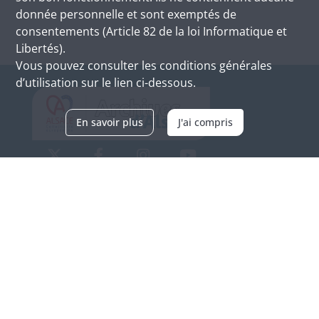
donnée personnelle et sont exemptés de
consentements (Article 82 de la loi Informatique et
Libertés).
Vous pouvez consulter les conditions générales
d’utilisation sur le lien ci-dessous.
En savoir plus
J'ai compris
Archives d'Alsace - Site de Colmar
Bâtiment M / Cité administrative
3, rue Fleischhauer
F-68026 COLMAR
(+33) 3 89 21 97 00
Nous contacter