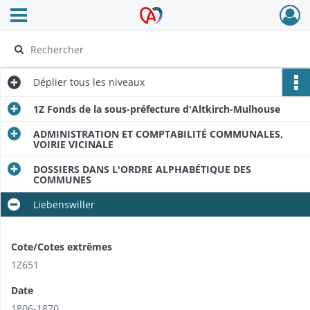
Ouvrir le menu déroulant
Archives Alsace - Colmar
Déplier
tous les niveaux
1Z Fonds de la sous-préfecture d'Altkirch-Mulhouse
ADMINISTRATION ET COMPTABILITÉ COMMUNALES,
VOIRIE VICINALE
DOSSIERS DANS L'ORDRE ALPHABÉTIQUE DES
COMMUNES
Liebenswiller
Cote/Cotes extrêmes
1Z651
Date
1806-1870