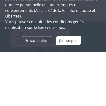
donnée personnelle et sont exemptés de
consentements (Article 82 de la loi Informatique et
Libertés).
Vous pouvez consulter les conditions générales
d’utilisation sur le lien ci-dessous.
En savoir plus
J'ai compris
Archives d'Alsace - Site de Colmar
Bâtiment M / Cité administrative
3, rue Fleischhauer
F-68026 COLMAR
(+33) 3 89 21 97 00
Nous contacter