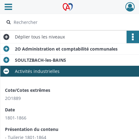
Ouvrir le menu déroulant
Archives Alsace - Colmar
Déplier
tous les niveaux
2O Administration et comptabilité communales
SOULTZBACH-les-BAINS
Activités industrielles
Cote/Cotes extrêmes
2O1889
Date
1801-1866
Présentation du contenu
- Tuilerie 1801-1864