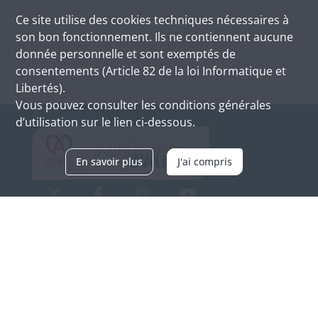
Ce site utilise des
cookies
techniques nécessaires à
son bon fonctionnement. Ils ne contiennent aucune
donnée personnelle et sont exemptés de
consentements (Article 82 de la loi Informatique et
Libertés).
Vous pouvez consulter les conditions générales
d’utilisation sur le lien ci-dessous.
En savoir plus
J'ai compris
Archives d'Alsace - Site de Colmar
Bâtiment M / Cité administrative
3, rue Fleischhauer
F-68026 COLMAR
(+33) 3 89 21 97 00