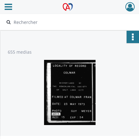
Ouvrir le menu déroulant
Archives Alsace - Colmar
655 medias