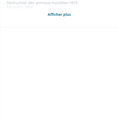
- Destruction des animaux nuisibles 1819
- Pépinière 1804
- Destruction des récoltes par la grêle et l’orage 1830
Afficher plus
- Parcours et vaine pâture 1835