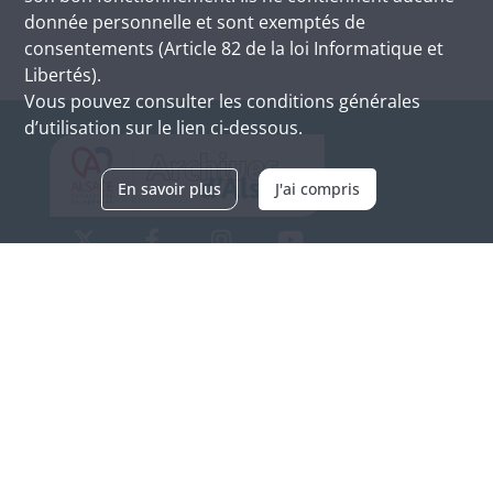
donnée personnelle et sont exemptés de
consentements (Article 82 de la loi Informatique et
Libertés).
Vous pouvez consulter les conditions générales
d’utilisation sur le lien ci-dessous.
En savoir plus
J'ai compris
Archives d'Alsace - Site de Colmar
Bâtiment M / Cité administrative
3, rue Fleischhauer
F-68026 COLMAR
(+33) 3 89 21 97 00
Nous contacter