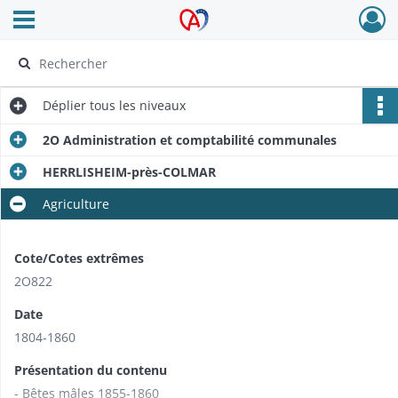
Ouvrir le menu déroulant
Archives Alsace - Colmar
Déplier
tous les niveaux
2O Administration et comptabilité communales
HERRLISHEIM-près-COLMAR
Agriculture
Cote/Cotes extrêmes
2O822
Date
1804-1860
Présentation du contenu
- Bêtes mâles 1855-1860