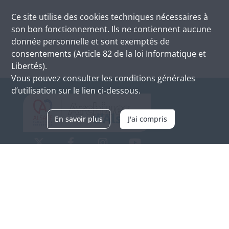
Ce site utilise des
cookies
techniques nécessaires à
son bon fonctionnement. Ils ne contiennent aucune
donnée personnelle et sont exemptés de
consentements (Article 82 de la loi Informatique et
Libertés).
Vous pouvez consulter les conditions générales
d’utilisation sur le lien ci-dessous.
En savoir plus
J'ai compris
Archives d'Alsace - Site de Colmar
Bâtiment M / Cité administrative
3, rue Fleischhauer
F-68026 COLMAR
(+33) 3 89 21 97 00