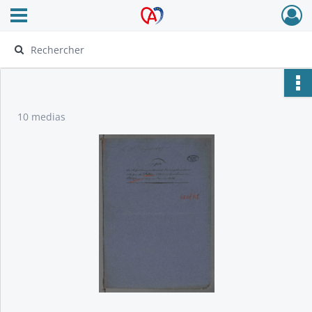
Ouvrir le menu déroulant
Archives Alsace - Colmar
10 medias