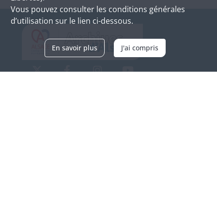
Vous pouvez consulter les conditions générales
d’utilisation sur le lien ci-dessous.
En savoir plus
J'ai compris
Archives d'Alsace - Site de Colmar
Bâtiment M / Cité administrative
3, rue Fleischhauer
F-68026 COLMAR
(+33) 3 89 21 97 00
Nous contacter
Horaires d'ouverture