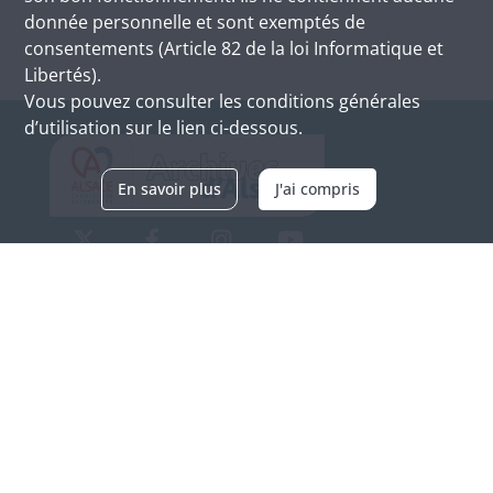
donnée personnelle et sont exemptés de
consentements (Article 82 de la loi Informatique et
Libertés).
Vous pouvez consulter les conditions générales
d’utilisation sur le lien ci-dessous.
En savoir plus
J'ai compris
Archives d'Alsace - Site de Colmar
Bâtiment M / Cité administrative
3, rue Fleischhauer
F-68026 COLMAR
(+33) 3 89 21 97 00
Nous contacter