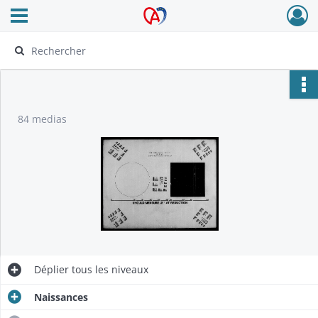
Ouvrir le menu déroulant
Archives Alsace - Colmar
84 medias
Déplier
tous les niveaux
Naissances