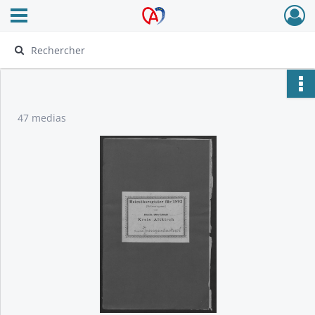
Ouvrir le menu déroulant
Archives Alsace - Colmar
47 medias