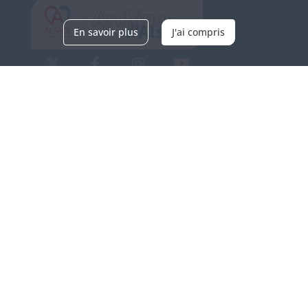
En savoir plus
J'ai compris
Archives d'Alsace - Site de Colmar
Bâtiment M / Cité administrative
3, rue Fleischhauer
F-68026 COLMAR
(+33) 3 89 21 97 00
Nous contacter
Horaires d'ouverture
Du mardi au vendredi
en continu de 9h à 17h