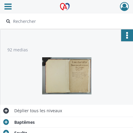
Ouvrir le menu déroulant
Archives Alsace - Colmar
92 medias
Déplier
tous les niveaux
Baptêmes
Soultz