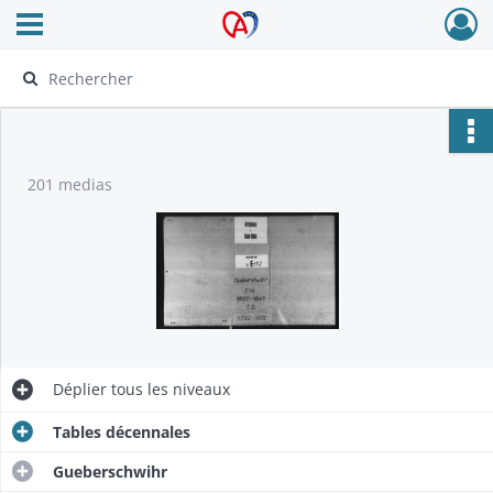
Ouvrir le menu déroulant
Archives Alsace - Colmar
201 medias
Déplier
tous les niveaux
Tables décennales
Gueberschwihr