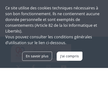
Ce site utilise des
cookies
techniques nécessaires à
son bon fonctionnement. Ils ne contiennent aucune
donnée personnelle et sont exemptés de
consentements (Article 82 de la loi Informatique et
Libertés).
Vous pouvez consulter les conditions générales
d’utilisation sur le lien ci-dessous.
En savoir plus
J'ai compris
Archives d'Alsace - Site de Colmar
Bâtiment M / Cité administrative
3, rue Fleischhauer
F-68026 COLMAR
(+33) 3 89 21 97 00