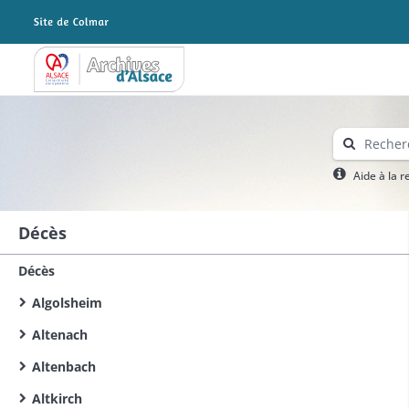
Archives Alsace - Colmar
Aide à la 
Décès
Décès
Algolsheim
Altenach
Altenbach
Altkirch