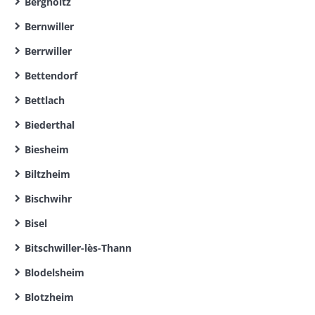
Bergholtz
Bernwiller
Berrwiller
Bettendorf
Bettlach
Biederthal
Biesheim
Biltzheim
Bischwihr
Bisel
Bitschwiller-lès-Thann
Blodelsheim
Blotzheim