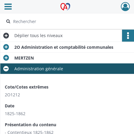
Ouvrir le menu déroulant
Archives Alsace - Colmar
Déplier
tous les niveaux
2O Administration et comptabilité communales
MERTZEN
Administration générale
Cote/Cotes extrêmes
2O1212
Date
1825-1862
Présentation du contenu
- Contentieux 1825-1862