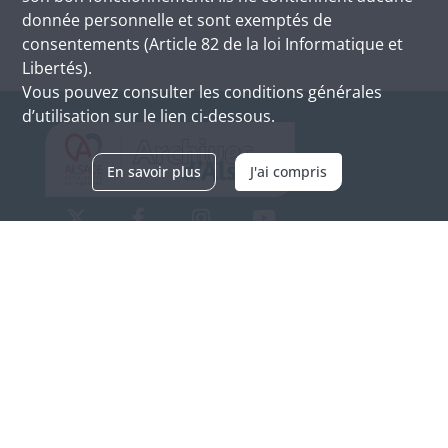
donnée personnelle et sont exemptés de
consentements (Article 82 de la loi Informatique et
Libertés).
Vous pouvez consulter les conditions générales
d’utilisation sur le lien ci-dessous.
En savoir plus
J'ai compris
Archives d'Alsace - Site de Colmar
Bâtiment M / Cité administrative
3, rue Fleischhauer
F-68026 COLMAR
(+33) 3 89 21 97 00
Nous contacter