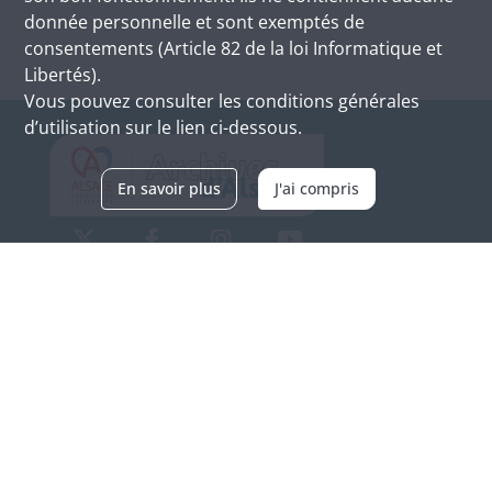
donnée personnelle et sont exemptés de
consentements (Article 82 de la loi Informatique et
Libertés).
Vous pouvez consulter les conditions générales
d’utilisation sur le lien ci-dessous.
En savoir plus
J'ai compris
Archives d'Alsace - Site de Colmar
Bâtiment M / Cité administrative
3, rue Fleischhauer
F-68026 COLMAR
(+33) 3 89 21 97 00
Nous contacter