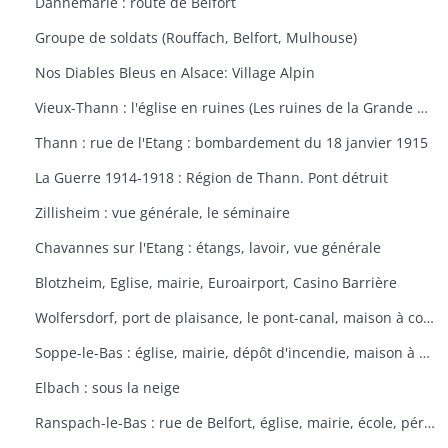
Dannemarie : route de Belfort
Groupe de soldats (Rouffach, Belfort, Mulhouse)
Nos Diables Bleus en Alsace: Village Alpin
Vieux-Thann : l'église en ruines (Les ruines de la Grande Guerre)
Thann : rue de l'Etang : bombardement du 18 janvier 1915
La Guerre 1914-1918 : Région de Thann. Pont détruit
Zillisheim : vue générale, le séminaire
Chavannes sur l'Etang : étangs, lavoir, vue générale
Blotzheim, Eglise, mairie, Euroairport, Casino Barrière
Wolfersdorf, port de plaisance, le pont-canal, maison à colombages
Soppe-le-Bas : église, mairie, dépôt d'incendie, maison à colombages
Elbach : sous la neige
Ranspach-le-Bas : rue de Belfort, église, mairie, école, périscolaire, platanes plantés sous Napoléon