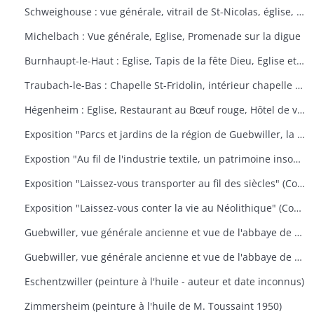
Schweighouse : vue générale, vitrail de St-Nicolas, église, la Doller
Michelbach : Vue générale, Eglise, Promenade sur la digue
Burnhaupt-le-Haut : Eglise, Tapis de la fête Dieu, Eglise et école, Office de la fête Dieu
Traubach-le-Bas : Chapelle St-Fridolin, intérieur chapelle et tableau, Ecole, rue principale
Hégenheim : Eglise, Restaurant au Bœuf rouge, Hôtel de ville, décors floraux
Exposition "Parcs et jardins de la région de Guebwiller, la culture d'un patrimoine florissant" (Communauté de Communes de la Région de Guebwiller, du 15 octobre 2010 au 31 janvier 2011)
Expostion "Au fil de l'industrie textile, un patrimoine insoupçonné" (Communauté de Communes de la Région de Guebwiller, du 11 septembre au 30 octobre 2009)
Exposition "Laissez-vous transporter au fil des siècles" (Communauté de Communes de la Région de Guebwiller, du 26 octobre 2012 au 19 janvier 2013)
Exposition "Laissez-vous conter la vie au Néolithique" (Communauté de Communes de la Région de Guebwiller, du 14 octobre 2011 au 26 janvier 2012)
Guebwiller, vue générale ancienne et vue de l'abbaye de Murbach.
Guebwiller, vue générale ancienne et vue de l'abbaye de Murbach.
Eschentzwiller (peinture à l'huile - auteur et date inconnus)
Zimmersheim (peinture à l'huile de M. Toussaint 1950)