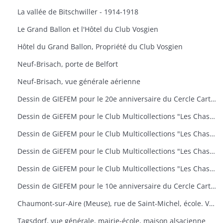
La vallée de Bitschwiller - 1914-1918
Le Grand Ballon et l'Hôtel du Club Vosgien
Hôtel du Grand Ballon, Propriété du Club Vosgien
Neuf-Brisach, porte de Belfort
Neuf-Brisach, vue générale aérienne
Dessin de GIEFEM pour le 20e anniversaire du Cercle Cartophile de Thann et de la Vallée de la Thur. 25-26 novembre 2006. carte n° 17
Dessin de GiEFEM pour le Club Multicollections "Les Chasseurs d'Images", Mulhouse. Carte n° 19 : "50 ans de carnaval à Mulhouse
Dessin de GiEFEM pour le Club Multicollections "Les Chasseurs d'Images", Mulhouse. Carte n° 20 : "L'univers de Tintin
Dessin de GiEFEM pour le Club Multicollections "Les Chasseurs d'Images", Mulhouse. Carte n° 17 : "Nounours a Cent ans
Dessin de GiEFEM pour le Club Multicollections "Les Chasseurs d'Images". Mulhouse. Carte n° 15
Dessin de GIEFEM pour le 10e anniversaire du Cercle Cartophile de Thann et de la Vallée de la Thur. Novembre 1997
Chaumont-sur-Aire (Meuse), rue de Saint-Michel, école. Vue d'une carte postale pour l'exposition de cartes postales anciennes (11 octobre 2009)
Tagsdorf, vue générale, mairie-école, maison alsacienne