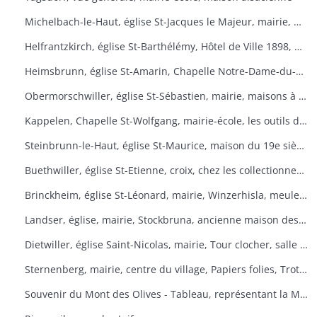
Michelbach-le-Haut, église St-Jacques le Majeur, mairie, maison 1832, fontaine, fête du pain
Helfrantzkirch, église St-Barthélémy, Hôtel de Ville 1898, maison alsacienne
Heimsbrunn, église St-Amarin, Chapelle Notre-Dame-du-Chêne, Maison Ste-Anne, mairie
Obermorschwiller, église St-Sébastien, mairie, maisons à colombages
Kappelen, Chapelle St-Wolfgang, mairie-école, les outils d'antan, chez le collectionneur de tracteurs
Steinbrunn-le-Haut, église St-Maurice, maison du 19e siècle, vue générale
Buethwiller, église St-Etienne, croix, chez les collectionneurs
Brinckheim, église St-Léonard, mairie, Winzerhisla, meule 1597, moulin
Landser, église, mairie, Stockbruna, ancienne maison des sœurs, Monastère St-Alphonse
Dietwiller, église Saint-Nicolas, mairie, Tour clocher, salle des fêtes
Sternenberg, mairie, centre du village, Papiers folies, Trotta Hisla
Souvenir du Mont des Olives - Tableau, représentant la Mort, à l'entrée du dortoir peint par Père M. Joseph (Baron de Géramb, général autrichien, mort en 1848 comme procurateur des Trappistes).