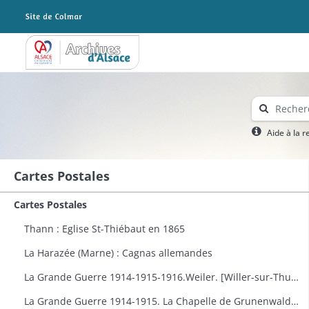
Archives Alsace - Colmar
Aide à la 
Cartes Postales
Cartes Postales
Thann : Eglise St-Thiébaut en 1865
La Harazée (Marne) : Cagnas allemandes
La Grande Guerre 1914-1915-1916.Weiler. [Willer-sur-Thur] : vue générale
La Grande Guerre 1914-1915. La Chapelle de Grunenwald près de Uderdersept habillés en soldat tenant un fusil. Dessin par Delalain.