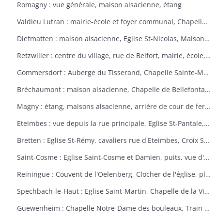
Romagny : vue générale, maison alsacienne, étang
Valdieu Lutran : mairie-école et foyer communal, Chapelle Notre Dame de la Pitié, calvaire, échelle d'écluses sens Valdieu-Retzwiller
Diefmatten : maison alsacienne, Eglise St-Nicolas, Maison natale Barthélémy Gross
Retzwiller : centre du village, rue de Belfort, mairie, école, décors floraux
Gommersdorf : Auberge du Tisserand, Chapelle Sainte-Marguerite, Calvaire rue des Tilleuls
Bréchaumont : maison alsacienne, Chapelle de Bellefontaine, rue de l'église, M.A.R.P.A. (Maison d'accueil rurale pour personne âgées)
Magny : étang, maisons alsacienne, arrière de cour de ferme
Eteimbes : vue depuis la rue principale, Eglise St-Pantale, maison alsacienne
Bretten : Eglise St-Rémy, cavaliers rue d'Eteimbes, Croix St-Eloi
Saint-Cosme : Eglise Saint-Cosme et Damien, puits, vue d'ensemble, ancien presbytère, mairie
Reiningue : Couvent de l'Oelenberg, Clocher de l'église, plan d'eau, cour de ferme
Spechbach-le-Haut : Eglise Saint-Martin, Chapelle de la Vierge, Christ du dimanche des rameaux sur l'âne, Vierge de la Pitié
Guewenheim : Chapelle Notre-Dame des bouleaux, Train de la Doller, lavoir, pierre borne, mur cimetière, Calvaire 1857 avec décorations florales