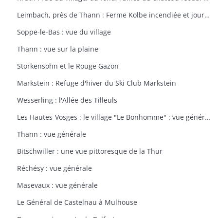
Leimbach, près de Thann : Ferme Kolbe incendiée et journellement bombardée avec les dépendances en ruines
Soppe-le-Bas : vue du village
Thann : vue sur la plaine
Storkensohn et le Rouge Gazon
Markstein : Refuge d'hiver du Ski Club Markstein
Wesserling : l'Allée des Tilleuls
Les Hautes-Vosges : le village "Le Bonhomme" : vue générale
Thann : vue générale
Bitschwiller : une vue pittoresque de la Thur
Réchésy : vue générale
Masevaux : vue générale
Le Général de Castelnau à Mulhouse