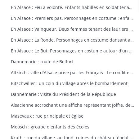
En Alsace : Feu à volonté. Enfants habillés en soldat tenant un fusil. Dessin par Delalain.
En Alsace : Premiers pas. Personnages en costume : enfant allant vers le drapeau français. Dessin par Delalain.
En Alsace : Vainqueur. Deux femmes tenant des lauriers et un homme en costume. Dessin par Delalain.
En Alsace : La Ronde. Personnages en costume dansant autour du drapeau français. Dessin par Delalain.
En Alsace : Le But. Personnages en costume autour d'un drapeau français. Dessin par Delalain
Dannemarie : route de Belfort
Altkirch : ville d'Alsace prise par les Français - Le conflit européen en 1914
Bitschwiller : un coin du village après le bombardement
Dannemarie : visite du Président de la République
Alsacienne accrochant une affiche représentant Joffre, dessin de Th. CROY
Masevaux : rue principale et église
Moosch : groupe d'enfants des écoles
Kruth : rue du village, au fond, ruines du château féodal de Wildenstein