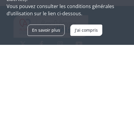
Vous pouvez consulter les conditions générales
d’utilisation sur le lien ci-dessous.
En savoir plus
J'ai compris
Archives d'Alsace - Site de Colmar
Bâtiment M / Cité administrative
3, rue Fleischhauer
F-68026 COLMAR
(+33) 3 89 21 97 00
Nous contacter
Horaires d'ouverture