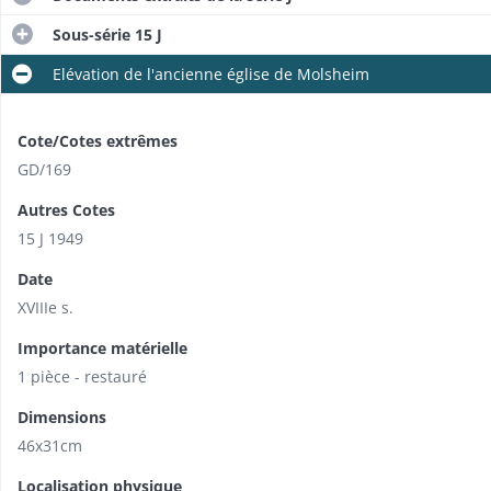
Sous-série 15 J
Elévation de l'ancienne église de Molsheim
Cote/Cotes extrêmes
GD/169
Autres Cotes
15 J 1949
Date
XVIIIe s.
Importance matérielle
1 pièce - restauré
Dimensions
46x31cm
Localisation physique