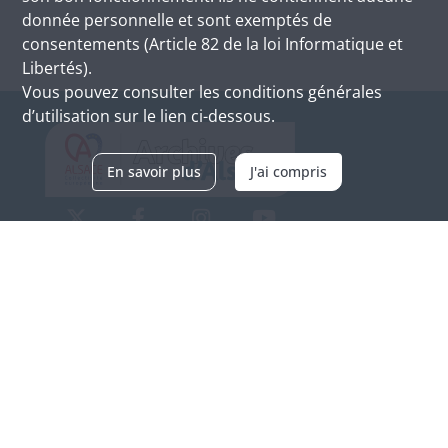
donnée personnelle et sont exemptés de
consentements (Article 82 de la loi Informatique et
Libertés).
Vous pouvez consulter les conditions générales
d’utilisation sur le lien ci-dessous.
En savoir plus
J'ai compris
Archives d'Alsace - Site de Colmar
Bâtiment M / Cité administrative
3, rue Fleischhauer
F-68026 COLMAR
(+33) 3 89 21 97 00
Nous contacter