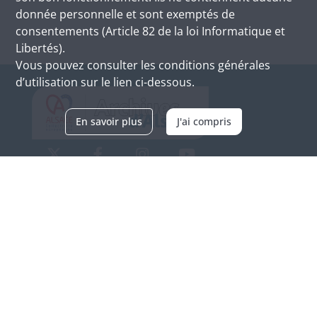
donnée personnelle et sont exemptés de
consentements (Article 82 de la loi Informatique et
Libertés).
Vous pouvez consulter les conditions générales
d’utilisation sur le lien ci-dessous.
En savoir plus
J'ai compris
Archives d'Alsace - Site de Colmar
Bâtiment M / Cité administrative
3, rue Fleischhauer
F-68026 COLMAR
(+33) 3 89 21 97 00
Nous contacter