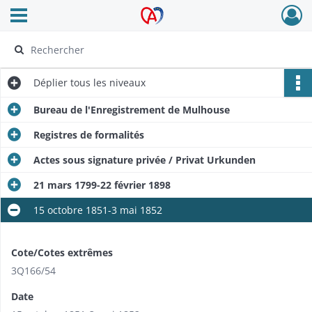
Ouvrir le menu déroulant
Archives Alsace - Colmar
Déplier
tous les niveaux
Bureau de l'Enregistrement de Mulhouse
Registres de formalités
Actes sous signature privée / Privat Urkunden
21 mars 1799-22 février 1898
15 octobre 1851-3 mai 1852
Cote/Cotes extrêmes
3Q166/54
Date