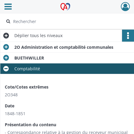
Ouvrir le menu déroulant
Archives Alsace - Colmar
Déplier
tous les niveaux
2O Administration et comptabilité communales
BUETHWILLER
Comptabilité
Cote/Cotes extrêmes
2O348
Date
1848-1851
Présentation du contenu
- Correspondance relative à la gestion du receveur municipal