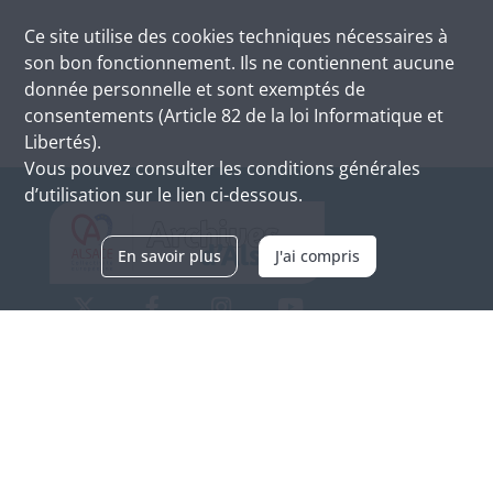
Ce site utilise des
cookies
techniques nécessaires à
son bon fonctionnement. Ils ne contiennent aucune
donnée personnelle et sont exemptés de
consentements (Article 82 de la loi Informatique et
Libertés).
Vous pouvez consulter les conditions générales
d’utilisation sur le lien ci-dessous.
En savoir plus
J'ai compris
Archives d'Alsace - Site de Colmar
Bâtiment M / Cité administrative
3, rue Fleischhauer
F-68026 COLMAR
(+33) 3 89 21 97 00