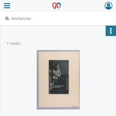
Ouvrir le menu déroulant
Archives Alsace - Colmar
1 media