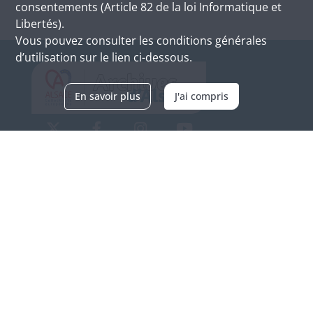
consentements (Article 82 de la loi Informatique et
Libertés).
Vous pouvez consulter les conditions générales
d’utilisation sur le lien ci-dessous.
En savoir plus
J'ai compris
Archives d'Alsace - Site de Colmar
Bâtiment M / Cité administrative
3, rue Fleischhauer
F-68026 COLMAR
(+33) 3 89 21 97 00
Nous contacter