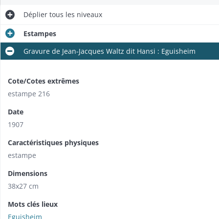
Déplier
tous les niveaux
Estampes
Gravure de Jean-Jacques Waltz dit Hansi : Eguisheim
Cote/Cotes extrêmes
estampe 216
Date
1907
Caractéristiques physiques
estampe
Dimensions
38x27 cm
Mots clés lieux
Eguisheim