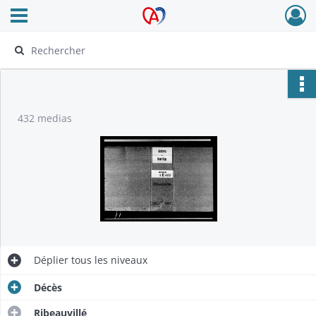
Ouvrir le menu déroulant
Archives Alsace - Colmar
432 medias
Déplier
tous les niveaux
Décès
Ribeauvillé