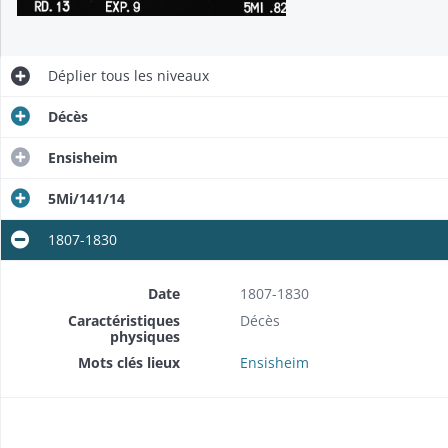
Déplier
tous les niveaux
Décès
Ensisheim
5Mi/141/14
1807-1830
Date
1807-1830
Caractéristiques
Décès
physiques
Mots clés lieux
Ensisheim