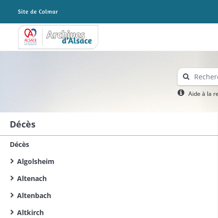
Archives Alsace - Colmar
Aide à la 
Décès
Décès
Algolsheim
Altenach
Altenbach
Altkirch