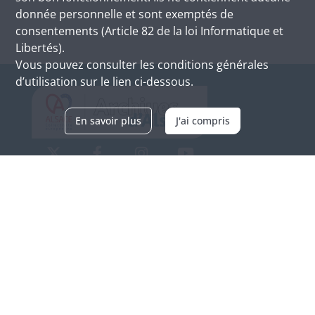
donnée personnelle et sont exemptés de
consentements (Article 82 de la loi Informatique et
Libertés).
Vous pouvez consulter les conditions générales
d’utilisation sur le lien ci-dessous.
En savoir plus
J'ai compris
Archives d'Alsace - Site de Colmar
Bâtiment M / Cité administrative
3, rue Fleischhauer
F-68026 COLMAR
(+33) 3 89 21 97 00
Nous contacter