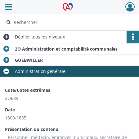
Ouvrir le menu déroulant
Archives Alsace - Colmar
Déplier
tous les niveaux
2O Administration et comptabilité communales
GUEBWILLER
Administration générale
Cote/Cotes extrêmes
2O689
Date
1800-1865
Présentation du contenu
- Personnel: médecin, employés municipaux, secrétaire de