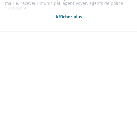
mairie, receveur municipal, agent-voyer, agents de police
1801-1859
- Droit de bourgeoisie 1802
Afficher plus
- Aide aux indigents 1855-1856
- Contentieux 1800-1857
- Société de tir: emplacement du tir à la cible 1842-1865
1842: cf. activités industrielles: établissement Grün