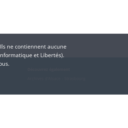
Ils ne contiennent aucune
nformatique et Libertés).
ous.
Découvrez également
Archives d'Alsace - Strasbourg