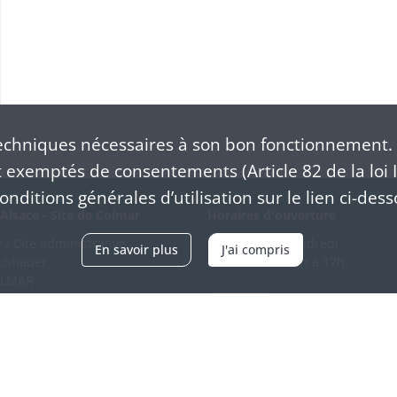
chniques nécessaires à son bon fonctionnement. 
exemptés de consentements (Article 82 de la loi I
nditions générales d’utilisation sur le lien ci-dess
Alsace - Site de Colmar
Horaires d'ouverture
/ Cité administrative
Du mardi au vendredi
En savoir plus
J'ai compris
schhauer
en continu de 9h à 17h
OLMAR
89 21 97 00
Venir
ntacter