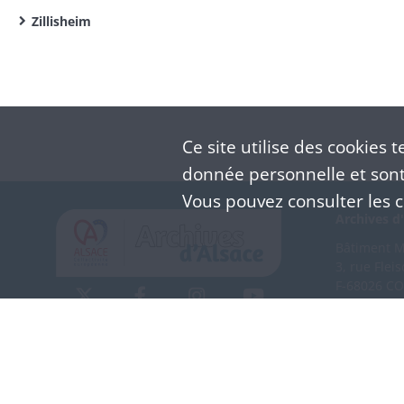
Zillisheim
Ce site utilise des
cookies
te
donnée personnelle et sont 
Vous pouvez consulter les co
Archives d'
Bâtiment M 
3, rue Flei
F-68026 C
(+33) 3 
Nous co