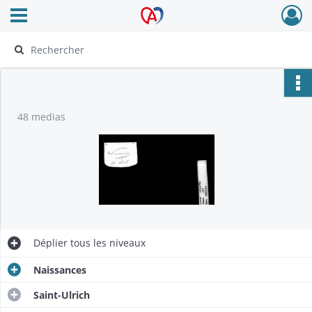
Ouvrir le menu déroulant
Archives Alsace - Colmar
48 medias
Déplier
tous les niveaux
Naissances
Saint-Ulrich