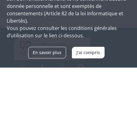
donnée personnelle et sont exemptés de
consentements (Article 82 de la loi Informatique et
Libertés).
Vous pouvez consulter les conditions générales
d’utilisation sur le lien ci-dessous.
En savoir plus
J'ai compris
Archives d'Alsace - Site de Colmar
Bâtiment M / Cité administrative
3, rue Fleischhauer
F-68026 COLMAR
(+33) 3 89 21 97 00
Nous contacter