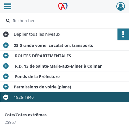
Ouvrir le menu déroulant
Archives Alsace - Colmar
Déplier
tous les niveaux
2S Grande voirie, circulation, transports
ROUTES DÉPARTEMENTALES
R.D. 13 de Sainte-Marie-aux-Mines à Colmar
Fonds de la Préfecture
Permissions de voirie (plans)
1826-1840
Cote/Cotes extrêmes
2S957