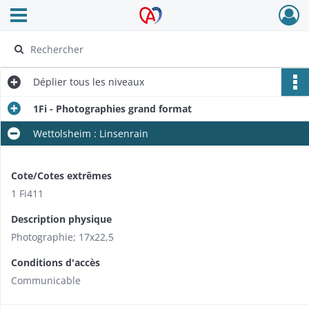
Ouvrir le menu déroulant
Archives Alsace - Colmar
Déplier
tous les niveaux
1Fi - Photographies grand format
Wettolsheim : Linsenrain
Cote/Cotes extrêmes
1 Fi411
Description physique
Photographie; 17x22,5
Conditions d'accès
Communicable