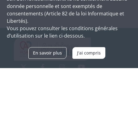
donnée personnelle et sont exemptés de
consentements (Article 82 de la loi Informatique et
Libertés).
Vous pouvez consulter les conditions générales
d’utilisation sur le lien ci-dessous.
En savoir plus
J'ai compris
Archives d'Alsace - Site de Colmar
Bâtiment M / Cité administrative
3, rue Fleischhauer
F-68026 COLMAR
(+33) 3 89 21 97 00
Nous contacter