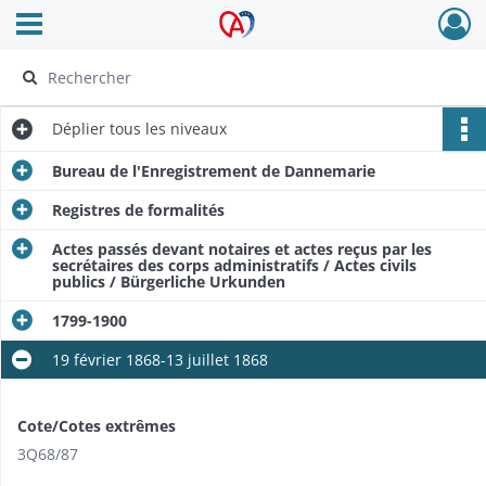
Ouvrir le menu déroulant
Archives Alsace - Colmar
Déplier
tous les niveaux
Bureau de l'Enregistrement de Dannemarie
Registres de formalités
Actes passés devant notaires et actes reçus par les
secrétaires des corps administratifs / Actes civils
publics / Bürgerliche Urkunden
1799-1900
19 février 1868-13 juillet 1868
Cote/Cotes extrêmes
3Q68/87