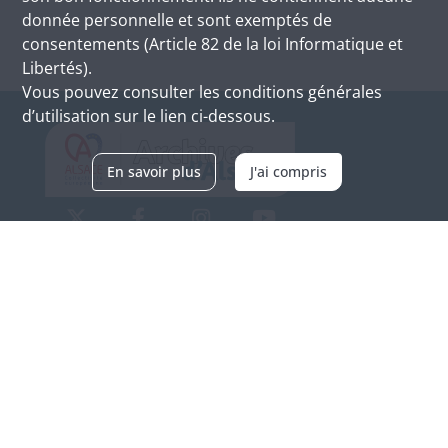
donnée personnelle et sont exemptés de
consentements (Article 82 de la loi Informatique et
Libertés).
Vous pouvez consulter les conditions générales
d’utilisation sur le lien ci-dessous.
En savoir plus
J'ai compris
Archives d'Alsace - Site de Colmar
Bâtiment M / Cité administrative
3, rue Fleischhauer
F-68026 COLMAR
(+33) 3 89 21 97 00
Nous contacter