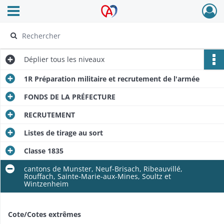
Ouvrir le menu déroulant
Archives Alsace - Colmar
Déplier
tous les niveaux
1R Préparation militaire et recrutement de l'armée
FONDS DE LA PRÉFECTURE
RECRUTEMENT
Listes de tirage au sort
Classe 1835
cantons de Munster, Neuf-Brisach, Ribeauvillé,
Rouffach, Sainte-Marie-aux-Mines, Soultz et
Wintzenheim
Cote/Cotes extrêmes