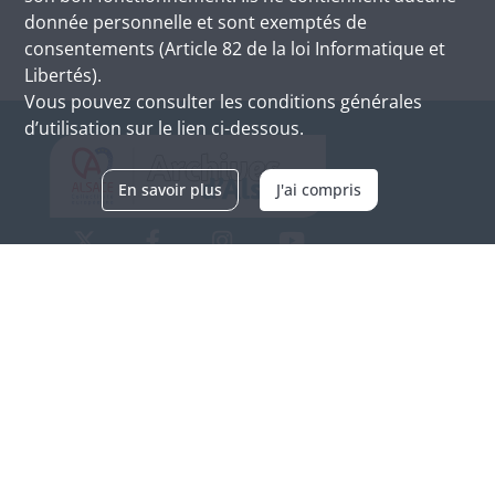
donnée personnelle et sont exemptés de
consentements (Article 82 de la loi Informatique et
Libertés).
Vous pouvez consulter les conditions générales
d’utilisation sur le lien ci-dessous.
En savoir plus
J'ai compris
Archives d'Alsace - Site de Colmar
Bâtiment M / Cité administrative
3, rue Fleischhauer
F-68026 COLMAR
(+33) 3 89 21 97 00
Nous contacter