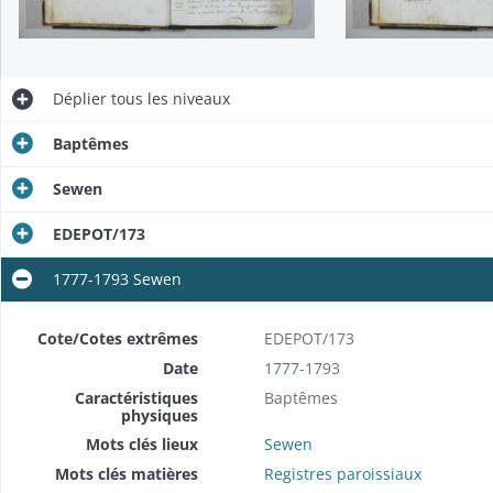
Déplier
tous les niveaux
Baptêmes
Sewen
EDEPOT/173
1777-1793 Sewen
Cote/Cotes extrêmes
EDEPOT/173
Date
1777-1793
Caractéristiques
Baptêmes
physiques
Mots clés lieux
Sewen
Mots clés matières
Registres paroissiaux