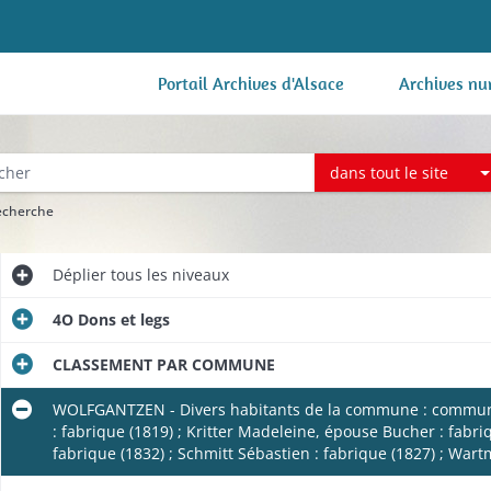
Portail Archives d'Alsace
Archives nu
dans tout le site
recherche
Déplier
tous les niveaux
4O Dons et legs
CLASSEMENT PAR COMMUNE
WOLFGANTZEN - Divers habitants de la commune : commune (1
: fabrique (1819) ; Kritter Madeleine, épouse Bucher : fabri
fabrique (1832) ; Schmitt Sébastien : fabrique (1827) ; War
e (1817-1818).