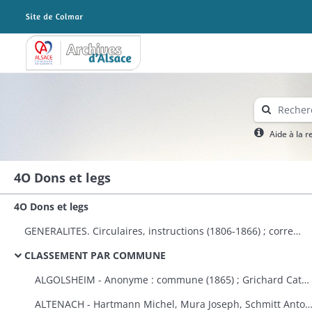
Archives Alsace - Colmar
Aide à la 
4O Dons et legs
4O Dons et legs
GENERALITES. Circulaires, instructions (1806-1866) ; correspondance avec le préfet (1823-1870) ; dons à plusieurs communes et établissements publics (1808-1870) ; états des dons et legs faits aux établissements religieux et publics (1823-1870).
CLASSEMENT PAR COMMUNE
ALGOLSHEIM - Anonyme : commune (1865) ; Grichard Catherine : caisse des pauvres protestants d'Algolsheim et de Volgelsheim (1853).
ALTENACH - Hartmann Michel, Mura Joseph, Schmitt Antoine, Reinauer Joseph : fabrique (1821), Koegler Anne, épouse Fleury : fabriqu