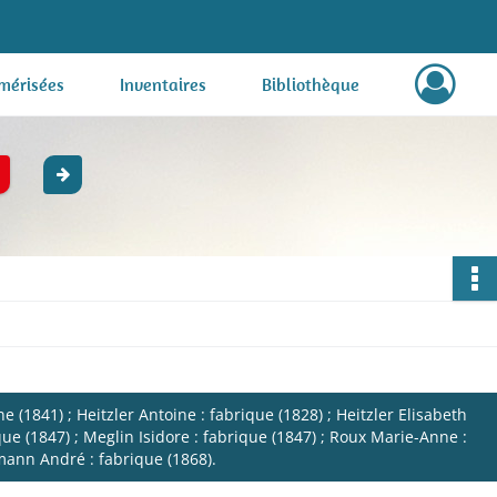
mérisées
Inventaires
Bibliothèque
841) ; Heitzler Antoine : fabrique (1828) ; Heitzler Elisabeth
que (1847) ; Meglin Isidore : fabrique (1847) ; Roux Marie-Anne :
tmann André : fabrique (1868).