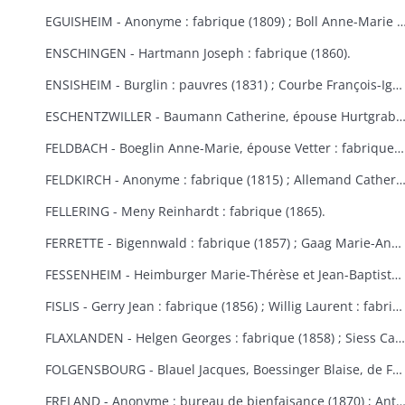
EGUISHEIM - Anonyme : fabrique (1809) ; Boll Anne-Marie : bureau de bienfaisance (1829) ; Brucker François Joseph : fabrique (1846) ; Burglin François Xavier : fabrique (1831) ; Hertzog, de Logelbach, Wehrlé Antoine : hospice (1863) ; Ludwig Jean : fabrique (1829) ; Meyer Véronique : fabrique (1809) ; Raffat Ignace : bureau de bienfaisance (fondation Boll, 1
ENSCHINGEN - Hartmann Joseph : fabrique (1860).
ENSISHEIM - Burglin : pauvres (1831) ; Courbe François-Ignace : pauvres (1834) ; Goeb Thérèse : fabrique (1870) ; Hobig Joseph, Roth Catherine : fabrique (1832) ; Kaistling Françoise : fabrique (1820) ; Krafft Charles : fabrique (1861) ; Mordilliat Marguerite : fabrique (1835) ; Mutz Anne-Marie : fabrique et pauvres (1833) ; Rumbach Catherine, épouse Schmitt : fabrique (1836) ; Zeller Thérèse : bureau de bienfaisance (1848).
ESCHENTZWILLER - Baumann Catherine, épouse Hurtgraber : fabrique (1849) ; Butsch Henri, Sibus Françoise : fabrique (1855) ; Ernst Jean-Baptiste : fabrique (1853) ; Jeltsch Pancrace : bureau de bienfaisance (1865) ; Rieter Jean-Baptiste : pauvres (1842) ; Wolff Agathe, ép
FELDBACH - Boeglin Anne-Marie, épouse Vetter : fabrique et pauvres (1850-1853).
FELDKIRCH - Anonyme : fabrique (1815) ; Allemand Catherine : fabrique (1840) ; Friess Marie-Anne : fabrique de Bollwiller et Feldkirch (1825) (voir aussi Bollwiller) ; Geiller Apolline, épouse Riber : fabrique (1847) ; Neff Etienne, Michel Madeleine, épouse Martin, de Bollwiller : fabrique (1834) ; Pfulb François-Joseph : fabriques de Feldkirch et Bollwiller (1819) ; Pfulb Rémi, de Bollwiller : fabrique (1835-1846) ; épouse Pfulb Richard, Mayer Catherine, épouse Zagula, Strieh Elisabeth, épouse Fries : fabrique (1838) ; Strub Rémi, père, Durwell Jean-Adam : fabrique (183
FELLERING - Meny Reinhardt : fabrique (1865).
FERRETTE - Bigennwald : fabrique (1857) ; Gaag Marie-Anne : bureau de bienfaisance et fabrique de Traubach-le-Haut (1869-1870) ; Gerbaulet Guillaume : bureau de bienfaisance et commune (1845-1858) ; Koechlin André : bureau de bienfaisance (1847) ; Schirmer, de Colmar : bureau de bienfaisance (1847).
FESSENHEIM - Heimburger Marie-Thérèse et Jean-Baptiste : fabrique (1862-1868) ; Schönauer Jacques : fabrique (1845).
FISLIS - Gerry Jean : fabrique (1856) ; Willig Laurent : fabrique (1853).
FLAXLANDEN - Helgen Georges : fabrique (1858) ; Siess Catherine, épouse Meyer : fabrique (1846) ; Steib Catherine, épouse Helgen : fabrique (1854) ; Steib Elisabeth, épouse Sies : fabrique (1851).
FOLGENSBOURG - Blauel Jacques, Boessinger Blaise, de Folgensbourg, Linder Anne-Marie, épouse Duringer, Moser, de Hagenthal-le-Haut, Runser Jacques, Runser Simon, héritiers Studer Philippe, Thannberger de Blotzheim : fabrique (1834-1839) ; Wicky Marie-Anne : commune (1865).
FRELAND - Anonyme : bureau de bienfaisance (1870) ; Antoine Jean-Nicolas : bureau de bienfaisance (1862) ; Bertrand Catherine : commune, fabrique et école (1823) ; Bertrand Marie-Catherine : fabrique (1853) ; Herqué Antoine : bureau