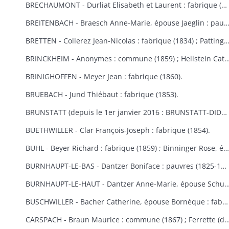
BRECHAUMONT - Durliat Elisabeth et Laurent : fabrique (1851-1856) ; Gerber Catherine : fabrique (1860).
BREITENBACH - Braesch Anne-Marie, épouse Jaeglin : pauvres (1856) ; Wodey Martin : commun
BRETTEN - Collerez Jean-Nicolas : fabrique (1834) ; Pattingre : fabrique et pauvres (1828) ; Suisse Rémy : fabr
BRINCKHEIM - Anonymes : commune (1859) ; Hellstein Catherine, épouse Spery, Spery Joseph : fabrique (1823) ; Stoecklin Joseph : fabrique (1828) ; Wespisser Bernard, Baum
BRINIGHOFFEN - Meyer Jean : fabrique (1860).
BRUEBACH - Jund Thiébaut : fabrique (1853).
BRUNSTATT (depuis le 1er janvier 2016 : BRUNSTATT-DIDENHEIM) - Moesch François Antoine : fabrique (1818) ; Schultz Antoine : fabrique (1856) ; Voegtlin Georges : fabrique (1862).
BUETHWILLER - Clar François-Joseph : fabrique (1854).
BUHL - Beyer Richard : fabrique (1859) ; Binninger Rose, épouse Jenny : fabrique (1823) ; Cladell Reine, Hoeblen Catherine, Keck Bernard, Marbach Joseph : fabrique (1850) ; Gilg Madeleine, épouse Beck : fabrique (1829) ; Gutschenreiter Dominique : fabrique (1853) ; Hiltenbrand Dominique : fabrique (1852) ; Kungler Dominique : fabrique (1851) ; Macbacher Joseph, Neyer Dominique, Niess Jean, Tenzinger Madeleine : fabrique (1850) ; Zeny Jean : fabrique (1848).
BURNHAUPT-LE-BAS - Dantzer Boniface : pauvres (1825-1830) ; Dantzer François Joseph : fabrique (1834).
BURNHAUPT-LE-HAUT - Dantzer Anne-Marie, épouse Schuler : fabrique (1825) ; Hirth Georges : fabrique (1853) ; Kroener Thiébaut, Schwebelin Elisabeth : fabrique (1841) ; Mackerer Louis : fabrique (18
BUSCHWILLER - Bacher Catherine, épouse Bornèque : fabrique (1867-1869) ; Woog Nathan : communauté israélite (1869).
CARSPACH - Braun Maurice : commune (1867) ; Ferrette (de) Jean-Baptiste 