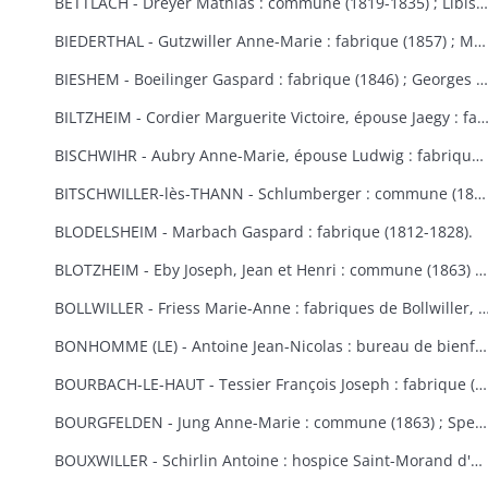
BETTLACH - Dreyer Mathias : commune (1819-1835) ; Libis Anne-Marie : fabrique (1854) ; Springenfeld Jacques : commune (1819).
BIEDERTHAL - Gutzwiller Anne-Marie : fabrique (1857) ; Martin Jacques : fabrique et école (1848).
BIESHEM - Boeilinger Gaspard : fabrique (1846) ; Georges Agathe : fabrique (1852) ; Kuettler Marie-Anne, épouse Studer : fabrique (1828) ; Meglin Isidore : fabrique (1847) ; Schmitt Marie-Anne, épouse Gamp : fabrique (1841).
BILTZHEIM - Cordier Marguerite Victoire, épouse Jaegy : fabrique 
BISCHWIHR - Aubry Anne-Marie, épouse Ludwig : fabrique (1854-1858) ; Broly Joseph : fabrique (1848) ; Frich Marie-Madeleine : fabrique (1852) ; Jourdain Marie-Claire, épouse Helmlinger : fabrique (1857-1860) ; Steib Mathias : commune (1852).
BITSCHWILLER-lès-THANN - Schlumberger : commune (1867).
BLODELSHEIM - Marbach Gaspard : fabrique (1812-1828).
BLOTZHEIM - Eby Joseph, Jean et Henri : commune (1863) ; Hertzog Jean Antoine : bureau de bienfaisance (1851) ; Moser Ursule : fabrique (1851) ; Rein Madeleine et Rein ?, épouse Berra : bureau de bienfaisance (1862-1867) ; Schermesser Guillaume : pauvres (1853) ; Thannberger Jean : commune (1861) ; Verger (de) Jean-Baptiste et de Noël Annette, épouse de Verger : pauvres (1853).
BOLLWILLER - Friess Marie-Anne : fabriques de Bollwiller, de Feldkirch et de 
BONHOMME (LE) - Antoine Jean-Nicolas : bureau de bienfaisance (1862-1865) ; Cowreau Jean-Baptiste : fabrique (1846-1857) ; Herque Marie, épouse Jeanclaude : commune (1855) ; Humbert Jean-Baptiste : fabrique (1859) ; Simon Jean-Baptiste (1846) ; Vautrinot Marie-Marguerite, épouse Sitte : pauvres (1853).
BOURBACH-LE-HAUT - Tessier François Joseph : fabrique (1853).
BOURGFELDEN - Jung Anne-Marie : commune (1863) ; Spenlihauer Christophe : commune (1869).
BOUXWILLER - Schirlin Antoine : hospice Saint-Morand d'Altkirch (1867) ; Stehlin François Joseph : fabriques de Bouxwiller et de Raedersdorf (1854).