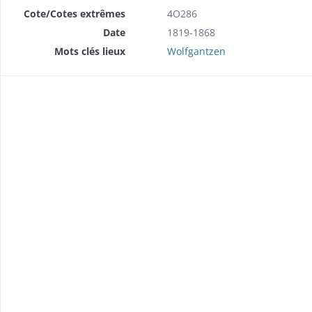
Cote/Cotes extrêmes
4O286
Date
1819-1868
Mots clés lieux
Wolfgantzen
brique (1857-1858).
 (1849).