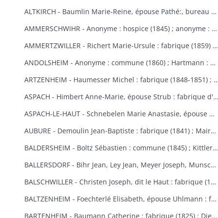
ALTKIRCH - Baumlin Marie-Reine, épouse Pathé:, bureau de bienfaisance (1803) ; Baur Reine-Catherine, épouse Schneider : hospice, bureau de bienfaisance, fabrique (1841-1845) ; Bisel : hospice Saint-Morand (1849) ; Caisse d'Epargne (1) : hospice (1850-1855) ; Eberlin Joseph : hospice Saint-Morand (1844) ; Enderlin Antoine, de Durlinsdorf : hospice (1859) ; Erny : fabrique (1865) (voir aussi Thann) ; Friburger Anne-Marie, épouse Remus : hospice (1865) ; Fritsch Morand : hospice Saint-Morand (1857-1859) ; Garrosse François-Marie : bureau de bienfaisance (1802) ; Garozzi Antoine, Henner Thomas Valentin, Kiene Marie-Anne : fabrique (1813) ; Garozzi Rosalie, épouse Durthaller : hospice civil (1850) ; Gilardoni Joseph : hospice (1864) ; Haenner Xavier : fabrique (1843-1844) ; Hartmann Jean, Kiene Marie-Elisabeth : fabrique (1819) ; Hennige, curé, Reininger Elma : hospice (1855-1862) ; Hiltenbrand Marie-Salomé : hospice Saint-Morand (1854) ; Jourdain Xavier : hospice et pauvres (1854-1867) ; Kauffmann Antoine : fabrique (1814-1817) ; Koechlin André : pauvres (1854) ; Koechlin André, de Mulhouse : commune (1860) ; Loetscher : hospice Saint-Morand (1851) ; Mildner Antoine-François : hospice Saint-Morand (1831-1832) ; Mulhaupt Anne-Marie : hospice Saint-Morand (1844) ; Neef François-Joseph : fabrique (1809) ; Platel Louise : hospice et bureau de bienfaisance (1867) ; Reininger Emma-Joséphine : hospice Saint-Morand (1855) ; Reininger Marie-Françoise : bureau de bienfaisance et fabrique (1866-1868) ; Roemer Georges, curé : hospice Saint-Morand (1868-1869) ; Rudler Euphémie : hospice Saint-Morand (1869-1870) ; Sauthier : hospice Saint-Morand (1856-1857) ; Schirlin, curé de Bouxwiller : hospice Saint-Morand (1868) ; Stouff Jean-Pierre : hospice Saint-Morand (1832-1833) ; Zobel Morand : hospice Saint-Morand (1859).
AMMERSCHWIHR - Anonyme : hospice (1845) ; anonyme : hospice (1860) ; anonyme : hospice (1860) ; anonyme : hospice (1868) ; anonyme : hospice (1868) ; Bertrand Catherine, religieuse à Ensisheim : hospice (1833-1835) ; Bessler Anne-Marie, épouse Hartmann : hospice et fabrique (1848-1852) ; Bressler Elisabeth : fabrique (1840) ; Bressler Jean-Jacques, curé de Zimmerbach : hospice (1849) ; Custor François-Joseph, abbé : hospice (1822-1823) ; famille Demangeat, des Trois-Epis : hospice (1866) ; Gasser Barbe et François-Martin : hospice et fabrique (1842-1843) ; héritiers Gerber : hospice (1853-1855) ; Gerber Anne-Marie, épouse Muller : hospice (1870) ; Giroud Françoise, épouse Langlais : hospice et fabrique (1838-1845) ; Gottelman François-Joseph : chapelle des Trois-Epis (1824) ; Hartmann Martin : hospice (1851) ; Hildenfinck Joseph : hospice (1869) ; Kast Jean-Baptiste : fabrique (1865) ; Klein François-Joseph : hospice (1820-1821) ; Klein Marguerite, épouse Schielé : hospice, pauvres et fabrique (1844) ; Hamberger Françoise, épouse Bueb dit Dubois : fabrique (1846) ; Leimbach Sébastien : hospice (1835) ; Meg Sébastien : fabrique et pauvres (1828) ; Saltzmann Anne-Marie, épouse Heinrich : fabrique (1869-1870) ; Schielé Alexandre : hospice et pauvres (1828) ; Schwindenhammer Jacques : hospice (1852) ; Simonin : fabrique et pauvres (1832) ; Simonis Catherine, veuve Simonis, épouse Vejux : fabrique (1850) ; Thomann Marie-Ursule : pauvres et hospice (1838) ; Thomann Martin et Anne-Marie, son épouse : hospice (1858) ; Ulrich Catherine, épouse Kast le Vieux : hospice (1848-1852).
AMMERTZWILLER - Richert Marie-Ursule : fabrique (1859) ; Wolff Elisabeth, épouse Hinderer : pauvres d'Ammertzwiller et de Spechbach-le-Bas et fabrique d'Ammertzwiller (1854).
ANDOLSHEIM - Anonyme : commune (1860) ; Hartmann : bureau de bienfaisance (1858) ; Neubuck (de) Marie-Ursule, épouse de Mouge : fabrique (1851) ; Schuller Mathias, dit le Vieux ou le Settier : consistoire protestant (1814).
ARTZENHEIM - Haumesser Michel : fabrique (1848-1851) ; Mangold Louis Benjamin; fa
ASPACH - Himbert Anne-Marie, épouse Strub : fabrique d'Aspach et de Heidwiller
ASPACH-LE-HAUT - Schnebelen Marie Anastasie, épouse Durwell, de Thann : enfants indigents (1867-1868).
AUBURE - Demoulin Jean-Baptiste : fabrique (1841) ; Maire Marie-Elisabeth : fabrique (1864-1865) ; Raffner Catherine : fabrique (1860) ; Stortz André : fabrique (1852-1853) ; Thiriet Jean Antoine : fabrique (1846-1847).
BALDERSHEIM - Boltz Sébastien : commune (1845) ; Kittler Marie-Anne et Françoise : fabrique (1825-1843).
BALLERSDORF - Bihr Jean, Ley Jean, Meyer Joseph, Munsch Jean : commune (1826) ; Fridolin Fortuné, Krafft Louis : fabrique (1826) ; Schwartz François-Joseph, Weist Agathe, épouse Schwartz : commune (1830) ; Walter Sébastien : fabrique (1841) ; Zinck Georges-Bernard : fabrique (1824).
BALSCHWILLER - Christen Joseph, dit le Haut : fabrique (1853).
BALTZENHEIM - Foechterlé Elisabeth, épouse Uhlmann : fabrique (1851) ; Klinger Jean : fabrique (1851).
BARTENHEIM - Baumann Catherine : fabrique (1825) ; Dietschi Anne-Marie, épouse Kirchherr : fabrique (1840) ; Epinay (d') Nicolas : commune (1824-1829) ; Erblang Joseph et Loll Ursule, épouse Erblang : fabrique (1840) ; Hassler Catherine : fabrique (1833) ; Hertzog Grégoire et Catherine : fabrique (1838) ; Kaiflin Anne-Marie, épouse Arnolt : fabrique (1825-1829) ; Kielwasser Marie-Anne : fabrique (1832) ; Koenig Antoine, Kaifflin Jacques : fabrique (1838) ; Koenig Ursule : fabrique (1829) ; Koenig Jean-Georges : fabrique (1832) ; Landauer Anne et Madeleine : fabrique (1833) ; Marquart Michel et Tschill Catherine, épouse Marquart : fabrique (1821) ; Schibeny Louis, Jacques et Jean : fabrique (1821) ; Schultz Jeanne, épouse Kanengieser : fabrique (1840) ; Studer Marie Ursule, épouse Wild : fabrique (1832) ; Walch Anne-Marie, épouse Lang : fabrique (1829).