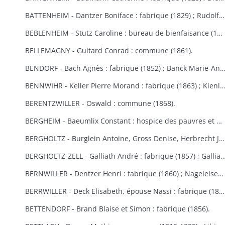
BATTENHEIM - Dantzer Boniface : fabrique (1829) ; Rudolf : commune (1845).
BEBLENHEIM - Stutz Caroline : bureau de bienfaisance (1865-1866).
BELLEMAGNY - Guitard Conrad : commune (1861).
BENDORF - Bach Agnès : fabrique (1852) ; Banck Marie-Anne : commune 
BENNWIHR - Keller Pierre Morand : fabrique (1863) ; Kienlen François Joseph : fabrique (1864) ; Simon Jean André : fabr
BERENTZWILLER - Oswald : commune (1868).
BERGHEIM - Baeumlix Constant : hospice des pauvres et bureau de bienfaisance (1868) ; Blumberger Catherine, épouse Spiehlmann : hospice (1854) ; Bisch Catherine, Burruth Ursule : fabrique (1826) ; Dreyfus Salomon : pauvres israélites (1867) ; Einholtz Clément et Antoine : hospice (1833) ; Fleury Marie-Anne, épouse Schmitt : fabrique (1847) ; Frantz Louis : fabrique (1830) ; Fuchs Marie-Louise : fabrique (1809-1813) ; Gerber Georges : bureau de bienfaisance et fabrique (1869-1870) ; Graber Hélène : fabrique et bureau de bienfaisance (1831) ; Graber Jacobé, épouse Maderer : fabrique (1830) ; Herb Joseph : fabrique et hospice (1813-1826) ; Kauffeisen : pauvres (1828) ; Leiehel Martin : bureau de bienfaisance (1869) ; Rumpler Clément : hospice (1841) ; Schmitt Joseph : hospice (1852) ; Schuler Catherine : fabrique (1868) ; Spihlmann Barbe : fabrique (1859) ; Thomas Madeleine : fabrique et pauvres (1841) ; Troestler Joseph : fabrique (1865) ; Umbdenstock Maximin : fabrique (1850) ; Untz Madeleine : fabrique (1869) ; Windoltz Thérèse : fabrique (1847) : Zimmermann Anne-Marie : hospice (1833).
BERGHOLTZ - Burglein Antoine, Gross Denise, Herbrecht Joseph, Peter Joseph, Tresch Maurice, Zissler Xavier : commune (1844) ; Kuntz Charles : fabrique (1867) ; Ruck Michel, Schill Marie-Anne : fabrique (1866).
BERGHOLTZ-ZELL - Galliath André : fabrique (1857) ; Galliath Joseph : fabrique (1830) ; Koch Joseph : fabrique (1832) ; Meyer Madeleine : fabrique (1868) ; Reck Nicolas : commune (1861) ; Riegert Françoise, épouse Striess : fabrique (1856) ; Steyer Josep
BERNWILLER - Dentzer Henri : fabrique (1860) ; Nageleisen Michel : fabrique (1857).
BERRWILLER - Deck Elisabeth, épouse Nassi : fabrique (1838) ; Freyburger Brigitte, épouse Neff : fabrique (1836) ; Koehl Brigitte, épouse Wintenberger : fabrique (1841) ; Nass Marie-Anne, épouse Muller : fabrique (1825) ; Schmitt Jean : fabrique (1838) ; Stocker Thibaud : fabrique (1855) ; Weinmann Thiébaut : fabriques de Berrwiller et Riedisheim (1850) ; Woehl Blaise : fabrique (1825) ; Wolffelsberger Anne-Marie et Anastase : fabrique (1840-1842) .
BETTENDORF - Brand Blaise et Simon : fabrique (1856).