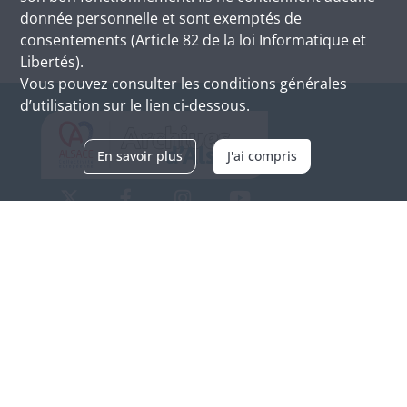
donnée personnelle et sont exemptés de
consentements (Article 82 de la loi Informatique et
Libertés).
Vous pouvez consulter les conditions générales
d’utilisation sur le lien ci-dessous.
En savoir plus
J'ai compris
Archives d'Alsace - Site de Colmar
Bâtiment M / Cité administrative
3, rue Fleischhauer
F-68026 COLMAR
(+33) 3 89 21 97 00
Nous contacter