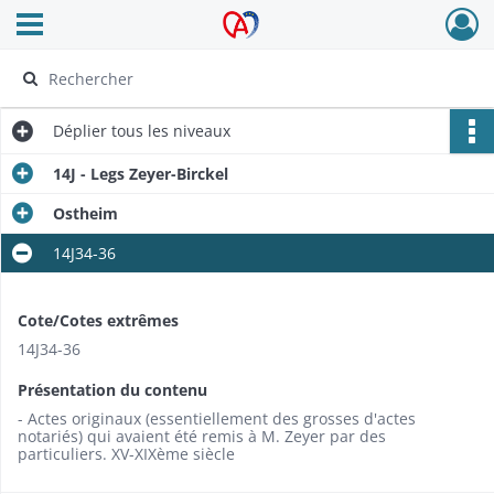
Ouvrir le menu déroulant
Archives Alsace - Colmar
Déplier
tous les niveaux
14J - Legs Zeyer-Birckel
Ostheim
14J34-36
Cote/Cotes extrêmes
14J34-36
Présentation du contenu
- Actes originaux (essentiellement des grosses d'actes
notariés) qui avaient été remis à M. Zeyer par des
particuliers. XV-XIXème siècle