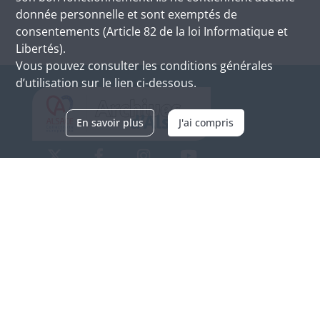
donnée personnelle et sont exemptés de
consentements (Article 82 de la loi Informatique et
Libertés).
Vous pouvez consulter les conditions générales
d’utilisation sur le lien ci-dessous.
En savoir plus
J'ai compris
Archives d'Alsace - Site de Colmar
Bâtiment M / Cité administrative
3, rue Fleischhauer
F-68026 COLMAR
(+33) 3 89 21 97 00
Nous contacter