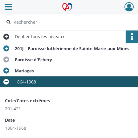
Ouvrir le menu déroulant
Archives Alsace - Colmar
Déplier
tous les niveaux
201J - Paroisse luthérienne de Sainte-Marie-aux-Mines
Paroisse d'Echery
Mariages
1864-1968
Cote/Cotes extrêmes
201J421
Date
1864-1968