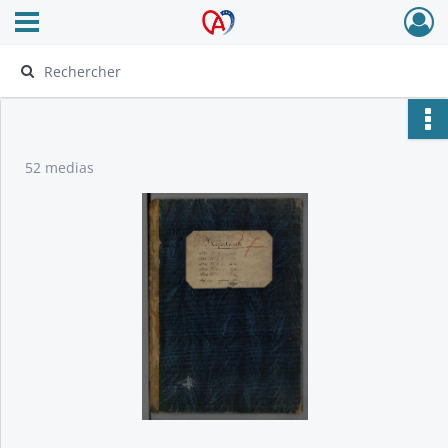
Ouvrir le menu déroulant
Archives Alsace - Colmar
52 medias