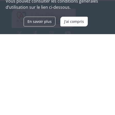
Vous pouvez consulter les conditions générales
d’utilisation sur le lien ci-dessous.
En savoir plus
J'ai compris
Archives d'Alsace - Site de Colmar
Bâtiment M / Cité administrative
3, rue Fleischhauer
F-68026 COLMAR
(+33) 3 89 21 97 00
Nous contacter
Horaires d'ouverture
Du mardi au vendredi