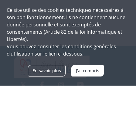
Ce site utilise des
cookies
techniques nécessaires à
son bon fonctionnement. Ils ne contiennent aucune
donnée personnelle et sont exemptés de
consentements (Article 82 de la loi Informatique et
Libertés).
Vous pouvez consulter les conditions générales
d’utilisation sur le lien ci-dessous.
En savoir plus
J'ai compris
Archives d'Alsace - Site de Colmar
Bâtiment M / Cité administrative
3, rue Fleischhauer
F-68026 COLMAR
(+33) 3 89 21 97 00